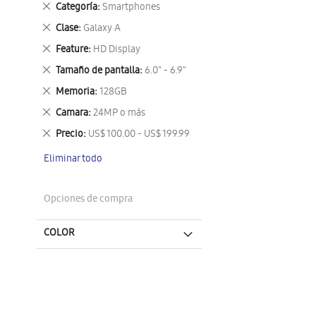
Eliminar
Categoría
Smartphones
este
Eliminar
Clase
Galaxy A
artículo
este
Eliminar
Feature
HD Display
artículo
este
Eliminar
Tamaño de pantalla
6.0" - 6.9"
artículo
este
Eliminar
Memoria
128GB
artículo
este
Eliminar
Camara
24MP o más
artículo
este
Eliminar
Precio
US$ 100.00 - US$ 199.99
artículo
este
Eliminar todo
artículo
Opciones de compra
COLOR