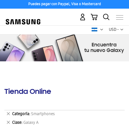
Puedes pagar con Paypal, Visa o Mastercard
Mi carrito
Mon
USD -
dólar
estadounid
Tienda Online
Eliminar
Categoría
Smartphones
este
Eliminar
Clase
Galaxy A
artículo
este