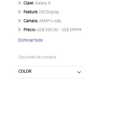
este
Eliminar
Clase
Galaxy A
artículo
este
Eliminar
Feature
HD Display
artículo
este
Eliminar
Camara
24MP o más
artículo
este
Eliminar
Precio
US$ 300.00 - US$ 399.99
artículo
este
Eliminar todo
artículo
Opciones de compra
COLOR