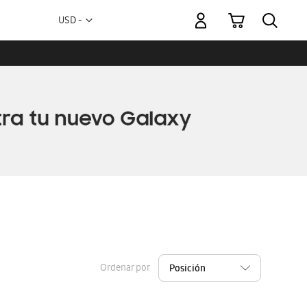
Mi carrito
Moneda
USD -
dólar
estadounidense
Ordenar por