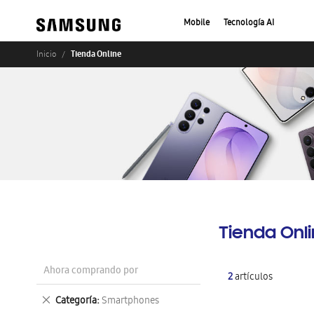
Mobile
Tecnología AI
Tienda Online
Inicio
Tienda Onl
Ahora comprando por
2
artículos
Eliminar
Categoría
Smartphones