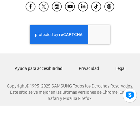
Samsung El Salvador
Samsung Guatemala
Samsung Honduras
Samsung Nicaragua
Samsung Panamá
Samsung República Dominicana
Samsung Venezuela
Ayuda para accesibilidad
Privacidad
Legal
Copyright© 1995-2025 SAMSUNG Todos los Derechos Reservados.
Este sitio se ve mejor en las últimas versiones de Chrome, Edge,
Safari y Mozilla Firefox.