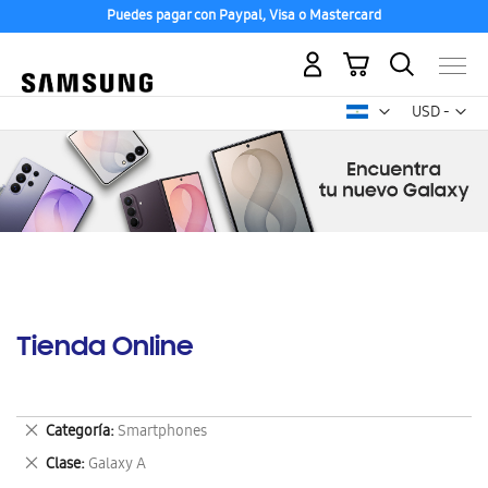
Puedes pagar con Paypal, Visa o Mastercard
Mi carrito
Mon
USD -
dólar
estadounid
Tienda Online
Eliminar
Categoría
Smartphones
este
Eliminar
Clase
Galaxy A
artículo
este