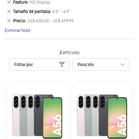
Eliminar
Feature
HD Display
artículo
este
Eliminar
Tamaño de pantalla
6.0" - 6.9"
artículo
este
Eliminar
Precio
US$ 400.00 - US$ 499.99
artículo
este
Eliminar todo
artículo
2
artículos
Filtrar por