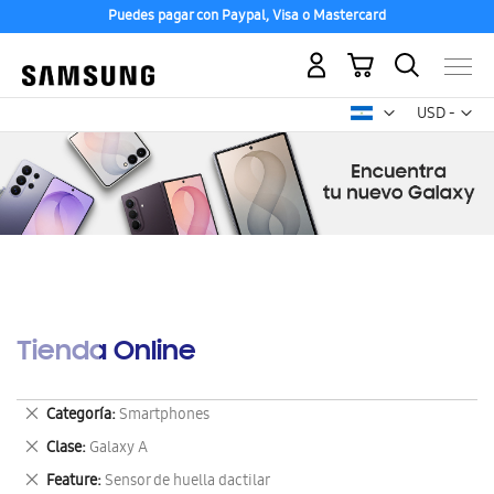
Puedes pagar con Paypal, Visa o Mastercard
Mi carrito
Mon
USD -
dólar
estadounid
Tienda Online
Eliminar
Categoría
Smartphones
este
Eliminar
Clase
Galaxy A
artículo
este
Eliminar
Feature
Sensor de huella dactilar
artículo