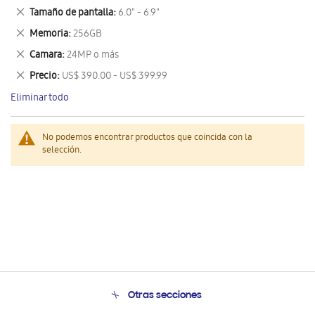
este
Eliminar
Tamaño de pantalla
6.0" - 6.9"
artículo
este
Eliminar
Memoria
256GB
artículo
este
Eliminar
Camara
24MP o más
artículo
este
Eliminar
Precio
US$ 390.00 - US$ 399.99
artículo
este
Eliminar todo
artículo
No podemos encontrar productos que coincida con la
selección.
Otras secciones