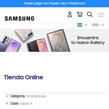
Puedes pagar con Paypal, Visa o Mastercard
Mi carrito
Mon
USD -
dólar
estadounid
Tienda Online
Eliminar
Categoría
Smartphones
este
Eliminar
Clase
Galaxy A
artículo
este