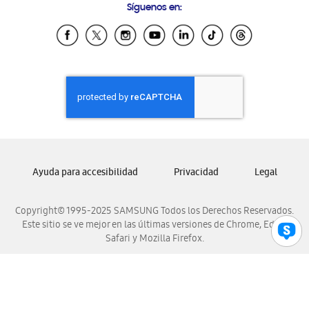
Síguenos en:
Samsung Ecuador
Samsung El Salvador
Samsung Guatemala
Samsung Honduras
Samsung Nicaragua
Samsung Panamá
Samsung República Dominicana
Samsung Venezuela
Ayuda para accesibilidad
Privacidad
Legal
Copyright© 1995-2025 SAMSUNG Todos los Derechos Reservados.
Este sitio se ve mejor en las últimas versiones de Chrome, Edge,
Safari y Mozilla Firefox.