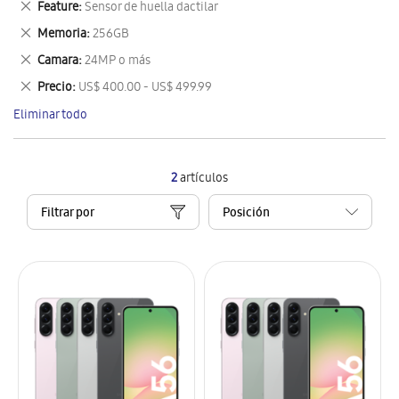
Eliminar
Feature
Sensor de huella dactilar
artículo
este
Eliminar
Memoria
256GB
artículo
este
Eliminar
Camara
24MP o más
artículo
este
Eliminar
Precio
US$ 400.00 - US$ 499.99
artículo
este
Eliminar todo
artículo
2
artículos
Filtrar por