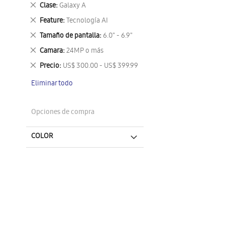
este
Eliminar
Clase
Galaxy A
artículo
este
Eliminar
Feature
Tecnología AI
artículo
este
Eliminar
Tamaño de pantalla
6.0" - 6.9"
artículo
este
Eliminar
Camara
24MP o más
artículo
este
Eliminar
Precio
US$ 300.00 - US$ 399.99
artículo
este
Eliminar todo
artículo
Opciones de compra
COLOR