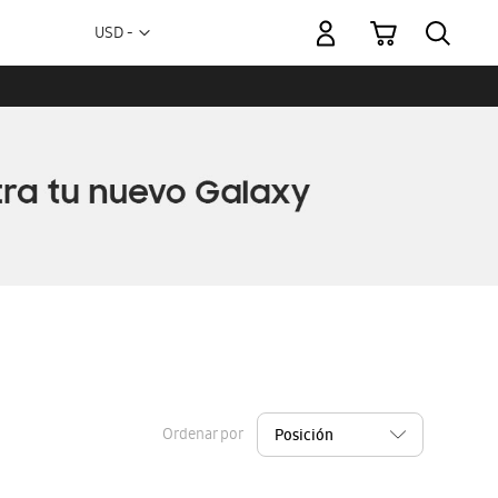
Mi carrito
Moneda
USD -
dólar
estadounidense
Ordenar por