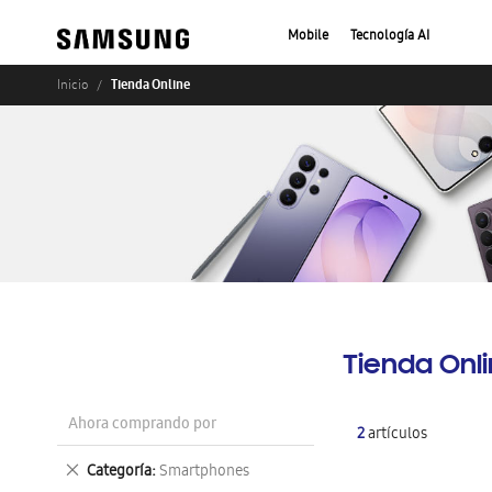
Mobile
Tecnología AI
Tienda Online
Inicio
Tienda Onl
Ahora comprando por
2
artículos
Eliminar
Categoría
Smartphones