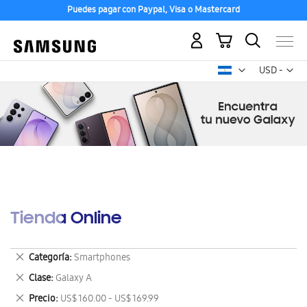
Puedes pagar con Paypal, Visa o Mastercard
Mi carrito
Mon
USD -
dólar
estadounid
Tienda Online
Eliminar
Categoría
Smartphones
este
Eliminar
Clase
Galaxy A
artículo
este
Eliminar
Precio
US$ 160.00 - US$ 169.99
artículo