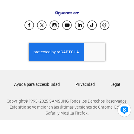
Preguntas Frecuentes
Samsung Costa Rica
Síguenos en:
Samsung Ecuador
Samsung El Salvador
Samsung Guatemala
Samsung Honduras
Samsung Nicaragua
Samsung Panamá
Samsung República Dominicana
Samsung Venezuela
Ayuda para accesibilidad
Privacidad
Legal
Copyright© 1995-2025 SAMSUNG Todos los Derechos Reservados.
Este sitio se ve mejor en las últimas versiones de Chrome, Edge,
Safari y Mozilla Firefox.