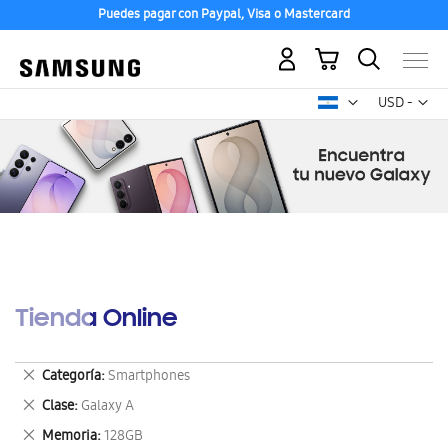
Puedes pagar con Paypal, Visa o Mastercard
Mi carrito
Mon
USD -
dólar
estadounid
Tienda Online
Eliminar
Categoría
Smartphones
este
Eliminar
Clase
Galaxy A
artículo
este
Eliminar
Memoria
128GB
artículo