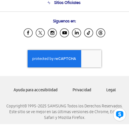
Sitios Oficiales
Soporte vía eMail
Preguntas Frecuentes
Samsung Costa Rica
Síguenos en:
Samsung Ecuador
Samsung El Salvador
Samsung Guatemala
Samsung Honduras
Samsung Nicaragua
Samsung Panamá
Samsung República Dominicana
Samsung Venezuela
Ayuda para accesibilidad
Privacidad
Legal
Copyright© 1995-2025 SAMSUNG Todos los Derechos Reservados.
Este sitio se ve mejor en las últimas versiones de Chrome, Edge,
Safari y Mozilla Firefox.