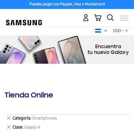
Puedes pagar con Paypal, Visa o Mastercard
Mi carrito
Mon
USD -
dólar
estadounid
Tienda Online
Eliminar
Categoría
Smartphones
este
Eliminar
Clase
Galaxy A
artículo
este