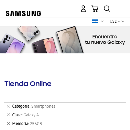
Mi carrito
Mon
USD -
dólar
estadounid
Tienda Online
Eliminar
Categoría
Smartphones
este
Eliminar
Clase
Galaxy A
artículo
este
Eliminar
Memoria
256GB
artículo
este