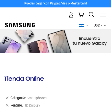
Puedes pagar con Paypal, Visa o Mastercard
Compra con ENVÍO GRATIS a tu hogar desde 48h hábiles
Mi carrito
Mon
USD -
dólar
estadounid
Tienda Online
Eliminar
Categoría
Smartphones
este
Eliminar
Feature
HD Display
artículo
este