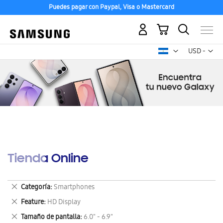
Puedes pagar con Paypal, Visa o Mastercard
Mi carrito
Mon
USD -
dólar
estadounid
Tienda Online
Eliminar
Categoría
Smartphones
este
Eliminar
Feature
HD Display
artículo
este
Eliminar
Tamaño de pantalla
6.0" - 6.9"
artículo