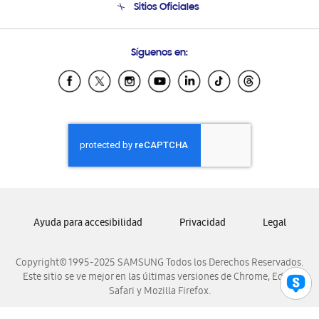
Sitios Oficiales
Soporte vía eMail
Preguntas Frecuentes
Samsung Costa Rica
Síguenos en:
Samsung Ecuador
Samsung El Salvador
Samsung Guatemala
Samsung Honduras
Samsung Nicaragua
Samsung Panamá
Samsung República Dominicana
Samsung Venezuela
Ayuda para accesibilidad
Privacidad
Legal
Copyright© 1995-2025 SAMSUNG Todos los Derechos Reservados.
Este sitio se ve mejor en las últimas versiones de Chrome, Edge,
Safari y Mozilla Firefox.