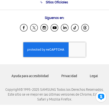
Sitios Oficiales
Soporte vía eMail
Preguntas Frecuentes
Samsung Costa Rica
Síguenos en:
Samsung Ecuador
Samsung El Salvador
Samsung Guatemala
Samsung Honduras
Samsung Nicaragua
Samsung Panamá
Samsung República Dominicana
Samsung Venezuela
Ayuda para accesibilidad
Privacidad
Legal
Copyright© 1995-2025 SAMSUNG Todos los Derechos Reservados.
Este sitio se ve mejor en las últimas versiones de Chrome, Edge,
Safari y Mozilla Firefox.