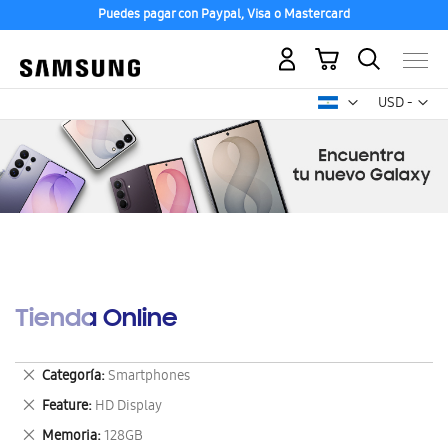
Puedes pagar con Paypal, Visa o Mastercard
Mi carrito
Mon
USD -
dólar
estadounid
Tienda Online
Eliminar
Categoría
Smartphones
este
Eliminar
Feature
HD Display
artículo
este
Eliminar
Memoria
128GB
artículo