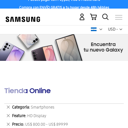
Compra con ENVÍO GRATIS a tu hogar desde 48h hábiles
Mi carrito
Mon
USD -
dólar
estadounid
Tienda Online
Eliminar
Categoría
Smartphones
este
Eliminar
Feature
HD Display
artículo
este
Eliminar
Precio
US$ 800.00 - US$ 899.99
artículo