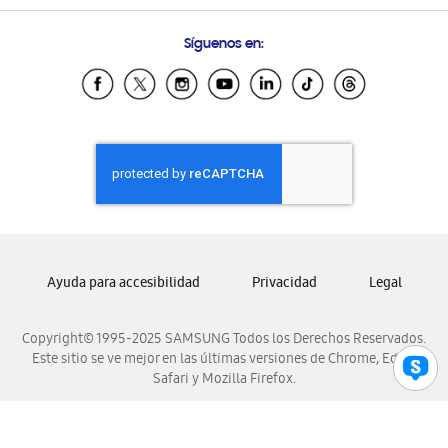
Preguntas Frecuentes
Samsung Costa Rica
Síguenos en:
Samsung Ecuador
Samsung El Salvador
Samsung Guatemala
Samsung Honduras
Samsung Nicaragua
Samsung Panamá
Samsung República Dominicana
Samsung Venezuela
Ayuda para accesibilidad
Privacidad
Legal
Copyright© 1995-2025 SAMSUNG Todos los Derechos Reservados.
Este sitio se ve mejor en las últimas versiones de Chrome, Edge,
Safari y Mozilla Firefox.