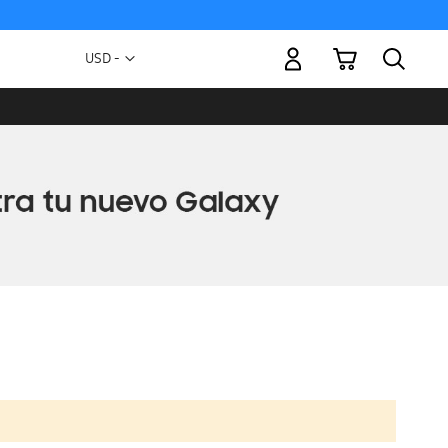
Mi carrito
Moneda
USD -
dólar
estadounidense