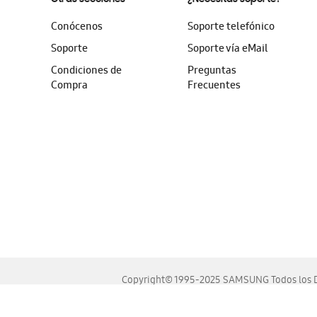
Conócenos
Soporte telefónico
Soporte
Soporte vía eMail
Condiciones de
Preguntas
Compra
Frecuentes
Copyright© 1995-2025 SAMSUNG Todos los D
Este sitio se ve mejor en las últimas versiones de Chrome