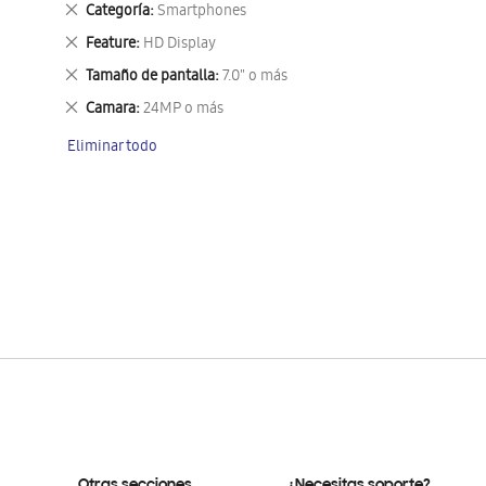
Eliminar
Categoría
Smartphones
este
Eliminar
Feature
HD Display
artículo
este
Eliminar
Tamaño de pantalla
7.0" o más
artículo
este
Eliminar
Camara
24MP o más
artículo
este
Eliminar todo
artículo
Otras secciones
¿Necesitas soporte?