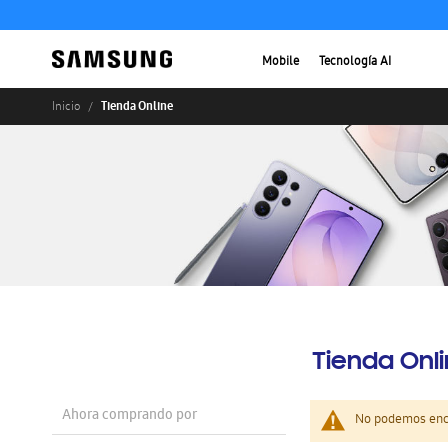
Mobile
Tecnología AI
Tienda Online
Inicio
Tienda Onl
Ahora comprando por
No podemos enco