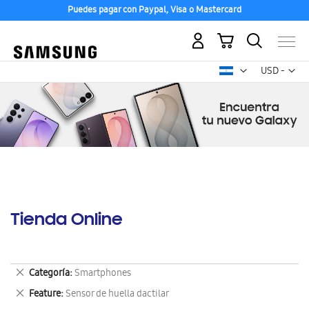
Puedes pagar con Paypal, Visa o Mastercard
Mi carrito
Mon
USD -
dólar
estadounid
Tienda Online
Eliminar
Categoría
Smartphones
este
Eliminar
Feature
Sensor de huella dactilar
artículo
este