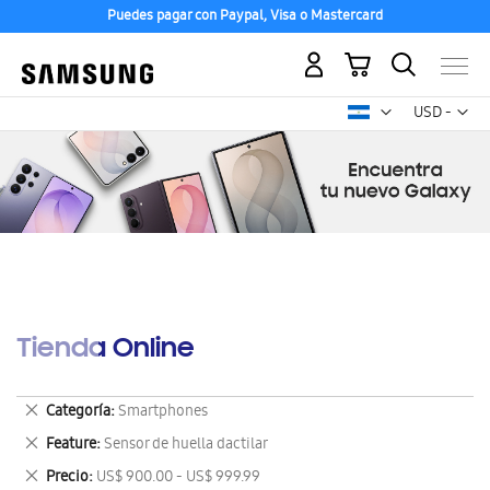
Puedes pagar con Paypal, Visa o Mastercard
Mi carrito
Mon
USD -
dólar
estadounid
Tienda Online
Eliminar
Categoría
Smartphones
este
Eliminar
Feature
Sensor de huella dactilar
artículo
este
Eliminar
Precio
US$ 900.00 - US$ 999.99
artículo