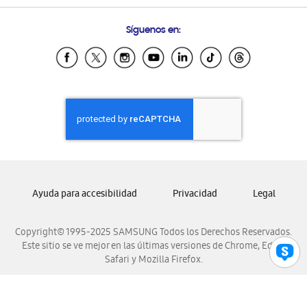
Preguntas Frecuentes
Samsung Costa Rica
Síguenos en:
Samsung Ecuador
Samsung El Salvador
Samsung Guatemala
Samsung Honduras
Samsung Nicaragua
Samsung Panamá
Samsung República Dominicana
Samsung Venezuela
Ayuda para accesibilidad
Privacidad
Legal
Copyright© 1995-2025 SAMSUNG Todos los Derechos Reservados.
Este sitio se ve mejor en las últimas versiones de Chrome, Edge,
Safari y Mozilla Firefox.