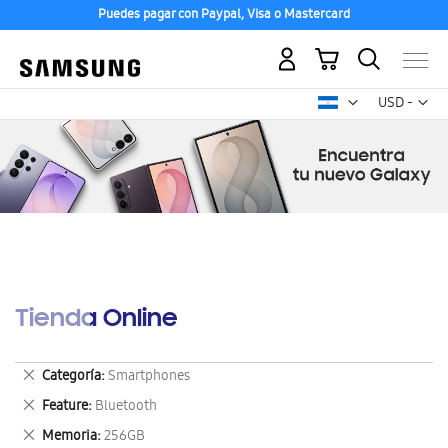
Puedes pagar con Paypal, Visa o Mastercard
Mi carrito
Mon
USD -
dólar
estadounid
Tienda Online
Eliminar
Categoría
Smartphones
este
Eliminar
Feature
Bluetooth
artículo
este
Eliminar
Memoria
256GB
artículo