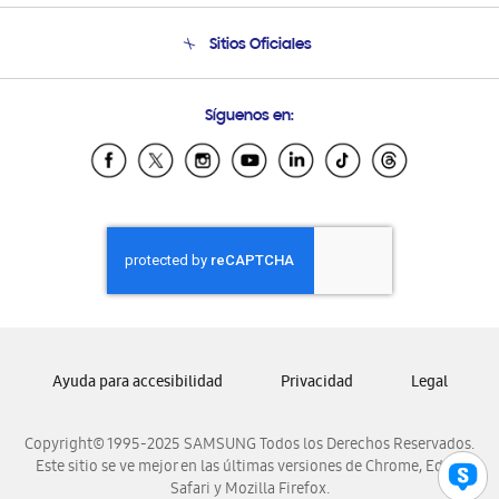
Condiciones de Compra
Soporte telefónico
Sitios Oficiales
Soporte vía eMail
Preguntas Frecuentes
Samsung Costa Rica
Síguenos en:
Samsung Ecuador
Samsung El Salvador
Samsung Guatemala
Samsung Honduras
Samsung Nicaragua
Samsung Panamá
Samsung República Dominicana
Samsung Venezuela
Ayuda para accesibilidad
Privacidad
Legal
Copyright© 1995-2025 SAMSUNG Todos los Derechos Reservados.
Este sitio se ve mejor en las últimas versiones de Chrome, Edge,
Safari y Mozilla Firefox.