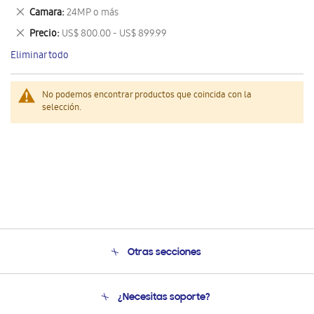
este
Eliminar
Camara
24MP o más
artículo
este
Eliminar
Precio
US$ 800.00 - US$ 899.99
artículo
este
Eliminar todo
artículo
No podemos encontrar productos que coincida con la
selección.
Otras secciones
Conócenos
¿Necesitas soporte?
Soporte