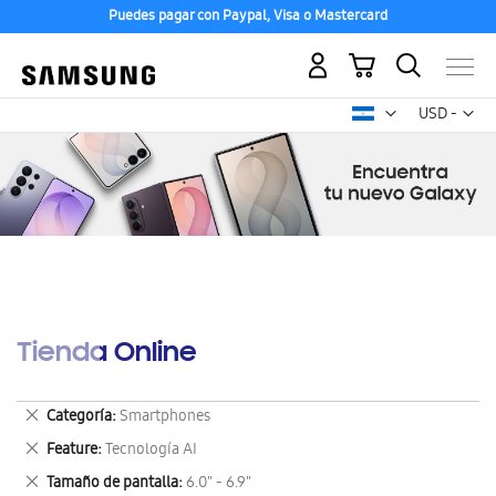
Puedes pagar con Paypal, Visa o Mastercard
Mi carrito
Mon
USD -
dólar
estadounid
Tienda Online
Eliminar
Categoría
Smartphones
este
Eliminar
Feature
Tecnología AI
artículo
este
Eliminar
Tamaño de pantalla
6.0" - 6.9"
artículo