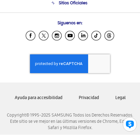
Sitios Oficiales
Soporte vía eMail
Preguntas Frecuentes
Samsung Costa Rica
Síguenos en:
Samsung Ecuador
Samsung El Salvador
Samsung Guatemala
Samsung Honduras
Samsung Nicaragua
Samsung Panamá
Samsung República Dominicana
Samsung Venezuela
Ayuda para accesibilidad
Privacidad
Legal
Copyright© 1995-2025 SAMSUNG Todos los Derechos Reservados.
Este sitio se ve mejor en las últimas versiones de Chrome, Edge,
Safari y Mozilla Firefox.