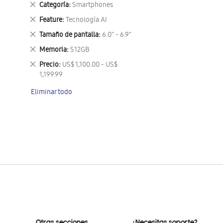
Eliminar
Categoría
Smartphones
este
Eliminar
Feature
Tecnología AI
artículo
este
Eliminar
Tamaño de pantalla
6.0" - 6.9"
artículo
este
Eliminar
Memoria
512GB
artículo
este
Eliminar
Precio
US$ 1,100.00 - US$
artículo
este
1,199.99
artículo
Eliminar todo
Otras secciones
¿Necesitas soporte?