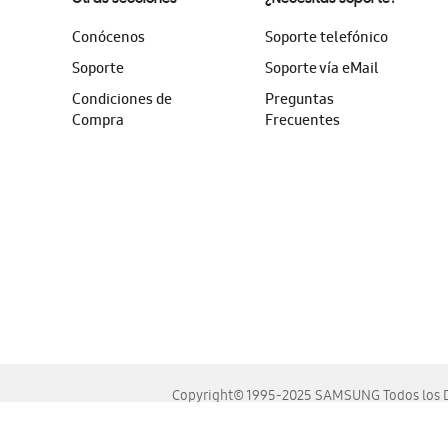
Conócenos
Soporte telefónico
Soporte
Soporte vía eMail
Condiciones de
Preguntas
Compra
Frecuentes
Copyright© 1995-2025 SAMSUNG Todos los D
Este sitio se ve mejor en las últimas versiones de Chrome