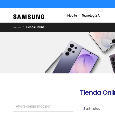
Mobile
Tecnología AI
Tienda Online
Inicio
Tienda Onl
Ahora comprando por
2
artículos