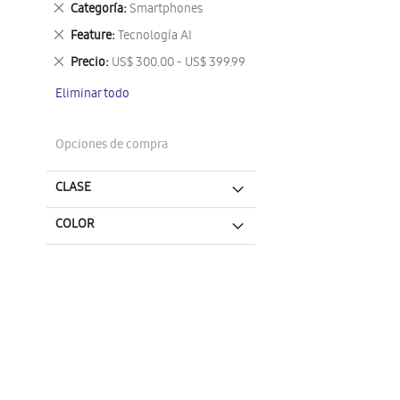
Eliminar
Categoría
Smartphones
este
Eliminar
Feature
Tecnología AI
artículo
este
Eliminar
Precio
US$ 300.00 - US$ 399.99
artículo
este
Eliminar todo
artículo
Opciones de compra
CLASE
COLOR