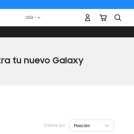
Mi carrito
Moneda
USD -
dólar
estadounidense
Ordenar por