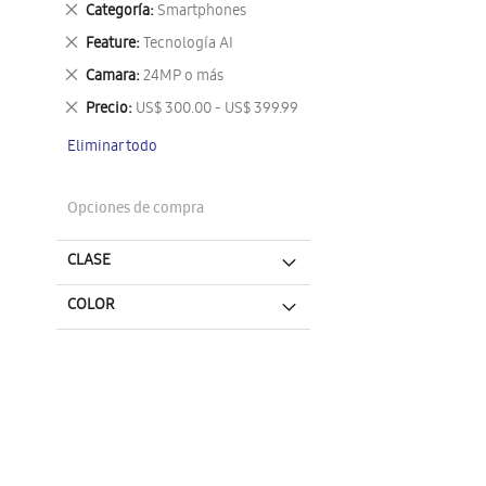
Eliminar
Categoría
Smartphones
este
Eliminar
Feature
Tecnología AI
artículo
este
Eliminar
Camara
24MP o más
artículo
este
Eliminar
Precio
US$ 300.00 - US$ 399.99
artículo
este
Eliminar todo
artículo
Opciones de compra
CLASE
COLOR