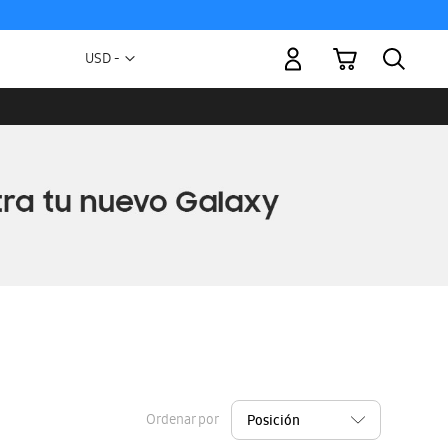
Mi carrito
Moneda
USD -
dólar
estadounidense
Ordenar por