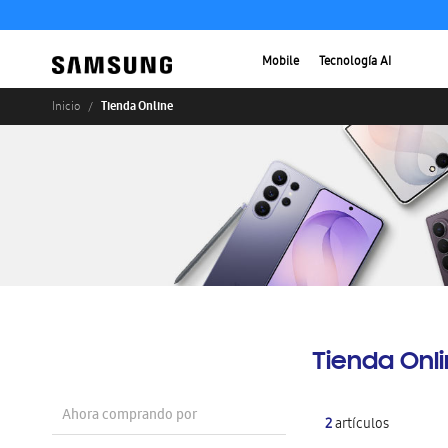
Mobile
Tecnología AI
Tienda Online
Inicio
Tienda Onl
Ahora comprando por
2
artículos