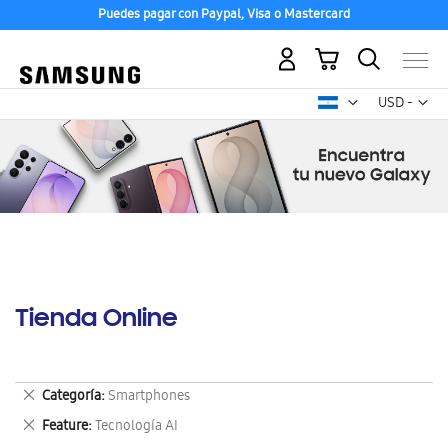
Puedes pagar con Paypal, Visa o Mastercard
Mi carrito
Mon
USD -
dólar
estadounid
Tienda Online
Eliminar
Categoría
Smartphones
este
Eliminar
Feature
Tecnología AI
artículo
este