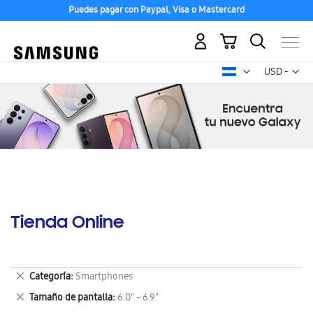
Puedes pagar con Paypal, Visa o Mastercard
Mi carrito
Mon
USD -
dólar
estadounid
Tienda Online
Eliminar
Categoría
Smartphones
este
Eliminar
Tamaño de pantalla
6.0" - 6.9"
artículo
este