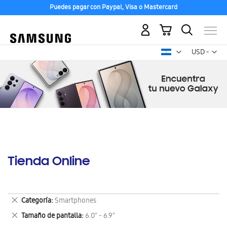
Puedes pagar con Paypal, Visa o Mastercard
Mi carrito
Mon
USD -
dólar
estadounid
Tienda Online
Eliminar
Categoría
Smartphones
este
Eliminar
Tamaño de pantalla
6.0" - 6.9"
artículo
este