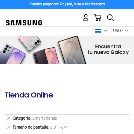
Puedes pagar con Paypal, Visa o Mastercard
Mi carrito
Mon
USD -
dólar
estadounid
Tienda Online
Eliminar
Categoría
Smartphones
este
Eliminar
Tamaño de pantalla
6.0" - 6.9"
artículo
este