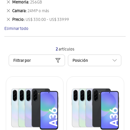
Eliminar
Memoria
256GB
artículo
este
Eliminar
Camara
24MP o más
artículo
este
Eliminar
Precio
US$ 330.00 - US$ 339.99
artículo
este
Eliminar todo
artículo
2
artículos
Filtrar por