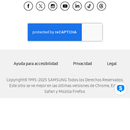
Samsung El Salvador
Samsung Guatemala
Samsung Honduras
Samsung Nicaragua
Samsung Panamá
Samsung República Dominicana
Samsung Venezuela
Ayuda para accesibilidad
Privacidad
Legal
Copyright© 1995-2025 SAMSUNG Todos los Derechos Reservados.
Este sitio se ve mejor en las últimas versiones de Chrome, Edge,
Safari y Mozilla Firefox.