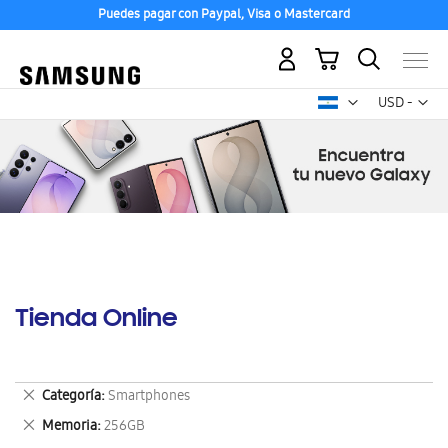
Puedes pagar con Paypal, Visa o Mastercard
Mi carrito
Mon
USD -
dólar
estadounid
Tienda Online
Eliminar
Categoría
Smartphones
este
Eliminar
Memoria
256GB
artículo
este