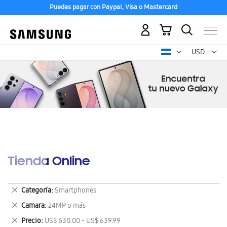
Puedes pagar con Paypal, Visa o Mastercard
Mi carrito
Mon
USD -
dólar
estadounid
Tienda Online
Eliminar
Categoría
Smartphones
este
Eliminar
Camara
24MP o más
artículo
este
Eliminar
Precio
US$ 630.00 - US$ 639.99
artículo