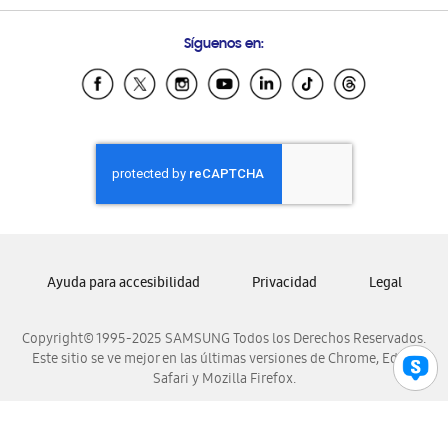
Preguntas Frecuentes
Samsung Costa Rica
Síguenos en:
Samsung Ecuador
Samsung El Salvador
Samsung Guatemala
Samsung Honduras
Samsung Nicaragua
Samsung Panamá
Samsung República Dominicana
Samsung Venezuela
Ayuda para accesibilidad
Privacidad
Legal
Copyright© 1995-2025 SAMSUNG Todos los Derechos Reservados.
Este sitio se ve mejor en las últimas versiones de Chrome, Edge,
Safari y Mozilla Firefox.