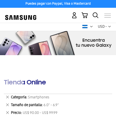
Puedes pagar con Paypal, Visa o Mastercard
Mi carrito
Mon
USD -
dólar
estadounid
Tienda Online
Eliminar
Categoría
Smartphones
este
Eliminar
Tamaño de pantalla
6.0" - 6.9"
artículo
este
Eliminar
Precio
US$ 90.00 - US$ 99.99
artículo