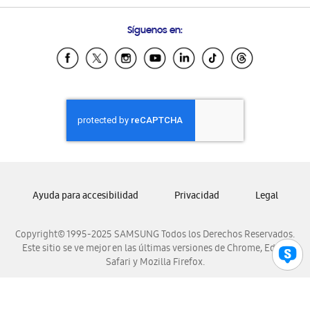
Preguntas Frecuentes
Samsung Costa Rica
Síguenos en:
Samsung Ecuador
Samsung El Salvador
Samsung Guatemala
Samsung Honduras
Samsung Nicaragua
Samsung Panamá
Samsung República Dominicana
Samsung Venezuela
Ayuda para accesibilidad
Privacidad
Legal
Copyright© 1995-2025 SAMSUNG Todos los Derechos Reservados.
Este sitio se ve mejor en las últimas versiones de Chrome, Edge,
Safari y Mozilla Firefox.