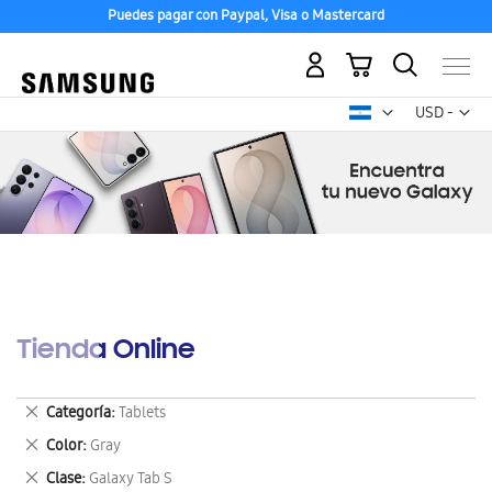
Puedes pagar con Paypal, Visa o Mastercard
Mi carrito
Mon
USD -
dólar
estadounid
Tienda Online
Eliminar
Categoría
Tablets
este
Eliminar
Color
Gray
artículo
este
Eliminar
Clase
Galaxy Tab S
artículo