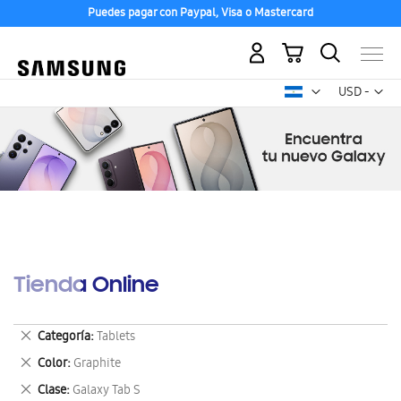
Puedes pagar con Paypal, Visa o Mastercard
Mi carrito
Mon
USD -
dólar
estadounid
Tienda Online
Eliminar
Categoría
Tablets
este
Eliminar
Color
Graphite
artículo
este
Eliminar
Clase
Galaxy Tab S
artículo