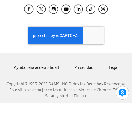
Samsung Ecuador
Samsung El Salvador
Samsung Guatemala
Samsung Honduras
Samsung Nicaragua
Samsung Panamá
Samsung República Dominicana
Samsung Venezuela
Ayuda para accesibilidad
Privacidad
Legal
Copyright© 1995-2025 SAMSUNG Todos los Derechos Reservados.
Este sitio se ve mejor en las últimas versiones de Chrome, Edge,
Safari y Mozilla Firefox.