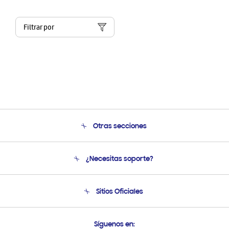
Filtrar por
Otras secciones
Conócenos
¿Necesitas soporte?
Soporte
Condiciones de Compra
Soporte telefónico
Sitios Oficiales
Soporte vía eMail
Preguntas Frecuentes
Samsung Costa Rica
Síguenos en: