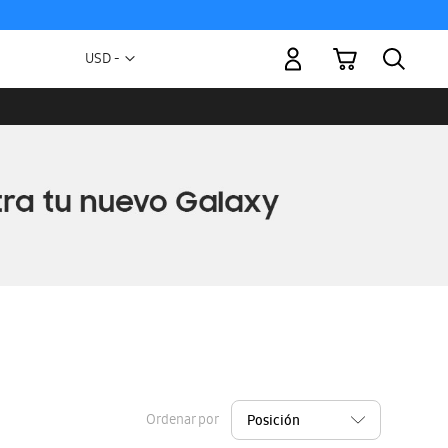
Mi carrito
Moneda
USD -
dólar
estadounidense
Ordenar por