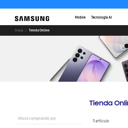
Mobile
Tecnología AI
Tienda Online
Inicio
Tienda Onl
Ahora comprando por
1
artículo