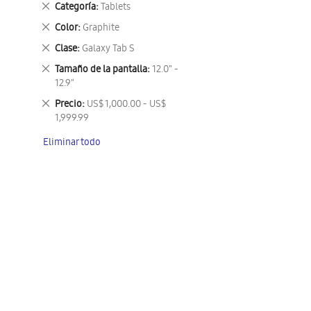
Eliminar
Categoría
Tablets
este
Eliminar
Color
Graphite
artículo
este
Eliminar
Clase
Galaxy Tab S
artículo
este
Eliminar
Tamaño de la pantalla
12.0" -
artículo
este
12.9"
artículo
Eliminar
Precio
US$ 1,000.00 - US$
este
1,999.99
artículo
Eliminar todo