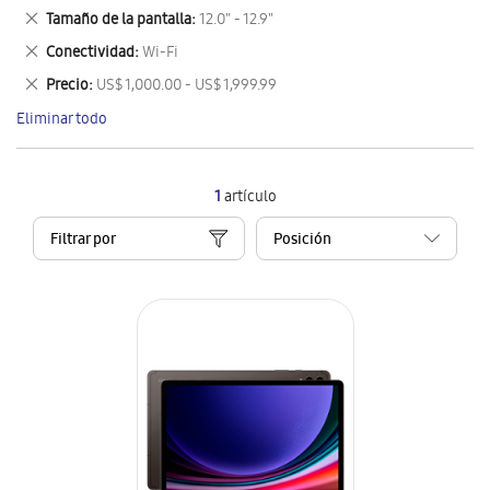
este
Eliminar
Tamaño de la pantalla
12.0" - 12.9"
artículo
este
Eliminar
Conectividad
Wi-Fi
artículo
este
Eliminar
Precio
US$ 1,000.00 - US$ 1,999.99
artículo
este
Eliminar todo
artículo
1
artículo
Filtrar por