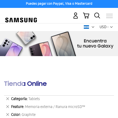
Puedes pagar con Paypal, Visa o Mastercard
Mi carrito
Mon
USD -
dólar
estadounid
Tienda Online
Eliminar
Categoría
Tablets
este
Eliminar
Feature
Memoria externa / Ranura microSD™
artículo
este
Eliminar
Color
Graphite
artículo