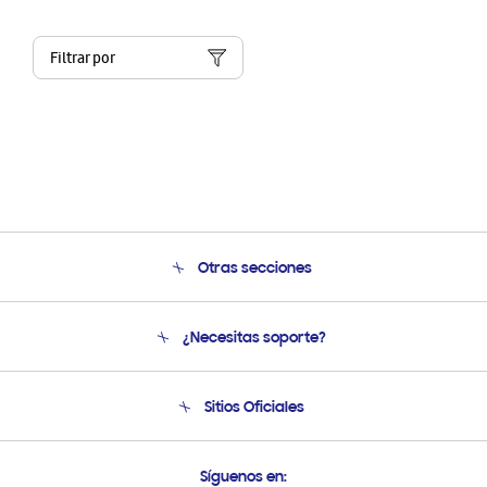
Filtrar por
Otras secciones
Conócenos
¿Necesitas soporte?
Soporte
Condiciones de Compra
Soporte telefónico
Sitios Oficiales
Soporte vía eMail
Preguntas Frecuentes
Samsung Costa Rica
Síguenos en: