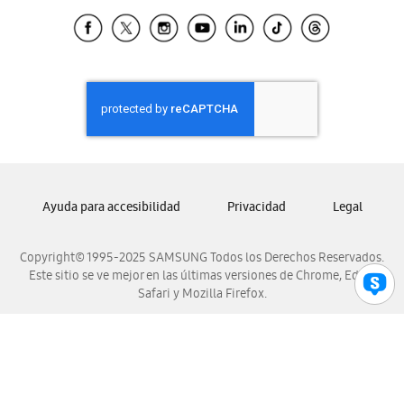
Samsung Ecuador
Samsung El Salvador
Samsung Guatemala
Samsung Honduras
Samsung Nicaragua
Samsung Panamá
Samsung República Dominicana
Samsung Venezuela
Ayuda para accesibilidad
Privacidad
Legal
Copyright© 1995-2025 SAMSUNG Todos los Derechos Reservados.
Este sitio se ve mejor en las últimas versiones de Chrome, Edge,
Safari y Mozilla Firefox.