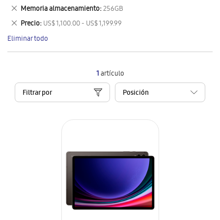
este
Eliminar
Memoria almacenamiento
256GB
artículo
este
Eliminar
Precio
US$ 1,100.00 - US$ 1,199.99
artículo
este
Eliminar todo
artículo
1
artículo
Filtrar por