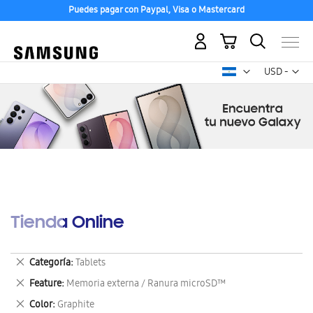
Puedes pagar con Paypal, Visa o Mastercard
Mi carrito
Mon
USD -
dólar
estadounid
Tienda Online
Eliminar
Categoría
Tablets
este
Eliminar
Feature
Memoria externa / Ranura microSD™
artículo
este
Eliminar
Color
Graphite
artículo