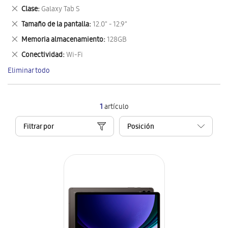
este
Eliminar
Clase
Galaxy Tab S
artículo
este
Eliminar
Tamaño de la pantalla
12.0" - 12.9"
artículo
este
Eliminar
Memoria almacenamiento
128GB
artículo
este
Eliminar
Conectividad
Wi-Fi
artículo
este
Eliminar todo
artículo
1
artículo
Filtrar por