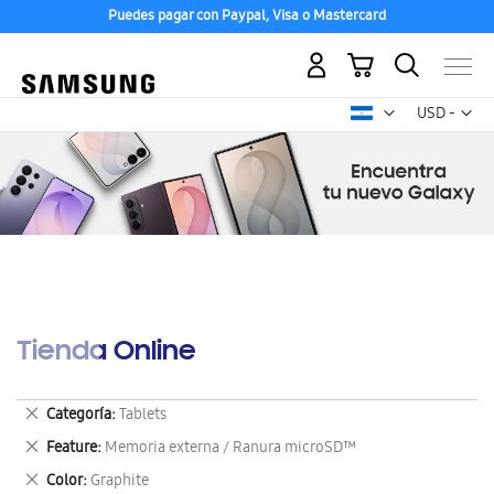
Puedes pagar con Paypal, Visa o Mastercard
Mi carrito
Mon
USD -
dólar
estadounid
Tienda Online
Eliminar
Categoría
Tablets
este
Eliminar
Feature
Memoria externa / Ranura microSD™
artículo
este
Eliminar
Color
Graphite
artículo