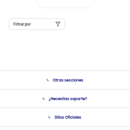
Filtrar por
Otras secciones
Conócenos
¿Necesitas soporte?
Soporte
Condiciones de Compra
Soporte telefónico
Sitios Oficiales
Soporte vía eMail