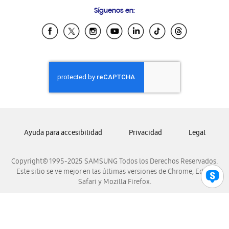
Preguntas Frecuentes
Samsung Costa Rica
Síguenos en:
Samsung Ecuador
Samsung El Salvador
Samsung Guatemala
Samsung Honduras
Samsung Nicaragua
Samsung Panamá
Samsung República Dominicana
Samsung Venezuela
Ayuda para accesibilidad
Privacidad
Legal
Copyright© 1995-2025 SAMSUNG Todos los Derechos Reservados.
Este sitio se ve mejor en las últimas versiones de Chrome, Edge,
Safari y Mozilla Firefox.