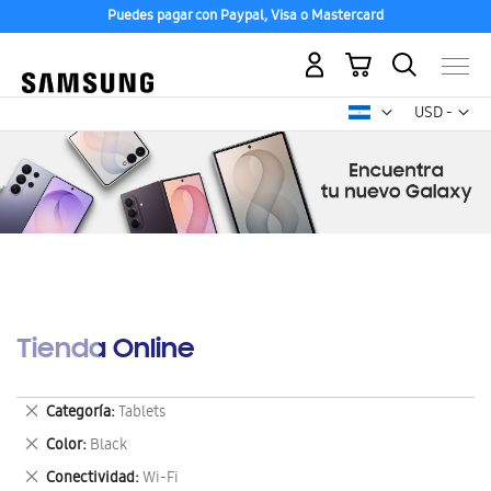
Puedes pagar con Paypal, Visa o Mastercard
Mi carrito
Mon
USD -
dólar
estadounid
Tienda Online
Eliminar
Categoría
Tablets
este
Eliminar
Color
Black
artículo
este
Eliminar
Conectividad
Wi-Fi
artículo