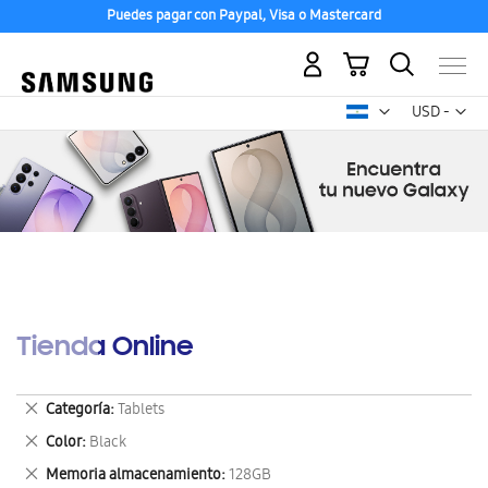
Puedes pagar con Paypal, Visa o Mastercard
Mi carrito
Mon
USD -
dólar
estadounid
Tienda Online
Eliminar
Categoría
Tablets
este
Eliminar
Color
Black
artículo
este
Eliminar
Memoria almacenamiento
128GB
artículo