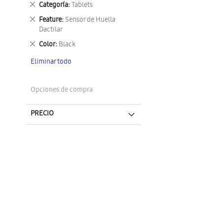
Eliminar
Categoría
Tablets
este
Eliminar
Feature
Sensor de Huella
artículo
este
Dactilar
artículo
Eliminar
Color
Black
este
Eliminar todo
artículo
Opciones de compra
PRECIO