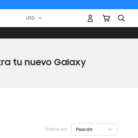
Mi carrito
Moneda
USD -
dólar
estadounidense
Ordenar por