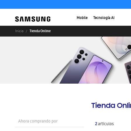
Mobile
Tecnología AI
Tienda Online
Inicio
Tienda Onl
Ahora comprando por
2
artículos