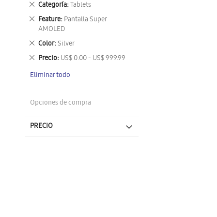
Eliminar
Categoría
Tablets
este
Eliminar
Feature
Pantalla Super
artículo
este
AMOLED
artículo
Eliminar
Color
Silver
este
Eliminar
Precio
US$ 0.00 - US$ 999.99
artículo
este
Eliminar todo
artículo
Opciones de compra
PRECIO