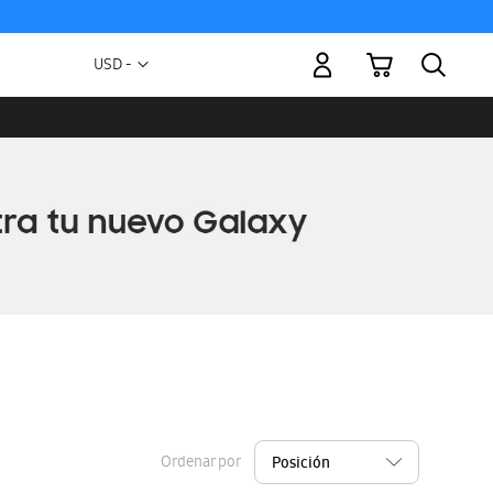
Mi carrito
Moneda
USD -
dólar
estadounidense
Ordenar por