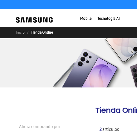
Mobile
Tecnología AI
Tienda Online
Inicio
Tienda Onl
Ahora comprando por
2
artículos