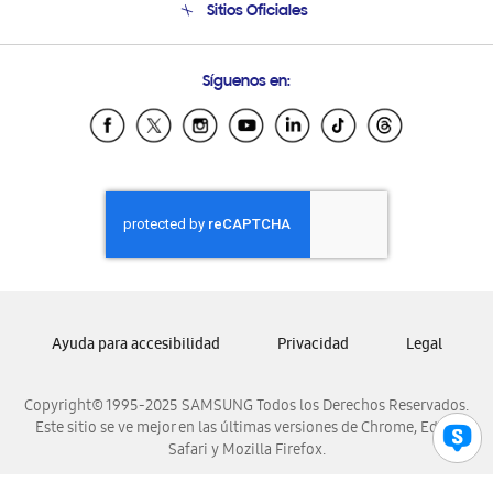
Sitios Oficiales
Soporte vía eMail
Preguntas Frecuentes
Samsung Costa Rica
Síguenos en:
Samsung Ecuador
Samsung El Salvador
Samsung Guatemala
Samsung Honduras
Samsung Nicaragua
Samsung Panamá
Samsung República Dominicana
Samsung Venezuela
Ayuda para accesibilidad
Privacidad
Legal
Copyright© 1995-2025 SAMSUNG Todos los Derechos Reservados.
Este sitio se ve mejor en las últimas versiones de Chrome, Edge,
Safari y Mozilla Firefox.