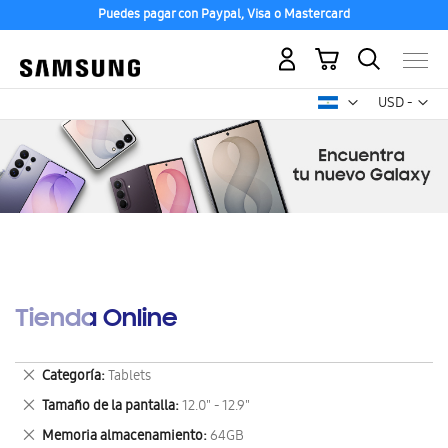
Puedes pagar con Paypal, Visa o Mastercard
Mi carrito
Mon
USD -
dólar
estadounid
Tienda Online
Eliminar
Categoría
Tablets
este
Eliminar
Tamaño de la pantalla
12.0" - 12.9"
artículo
este
Eliminar
Memoria almacenamiento
64GB
artículo