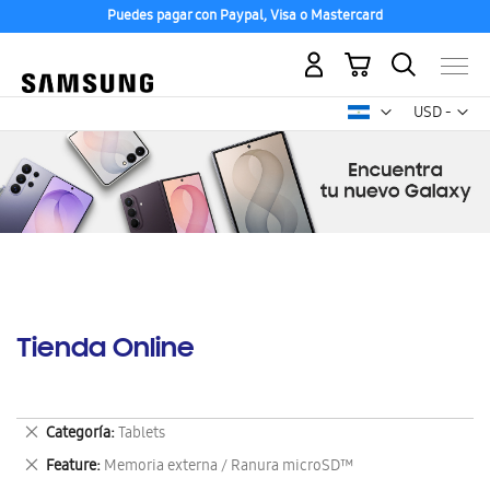
Puedes pagar con Paypal, Visa o Mastercard
Mi carrito
Mon
USD -
dólar
estadounid
Tienda Online
Eliminar
Categoría
Tablets
este
Eliminar
Feature
Memoria externa / Ranura microSD™
artículo
este