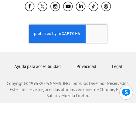
Samsung El Salvador
Samsung Guatemala
Samsung Honduras
Samsung Nicaragua
Samsung Panamá
Samsung República Dominicana
Samsung Venezuela
Ayuda para accesibilidad
Privacidad
Legal
Copyright© 1995-2025 SAMSUNG Todos los Derechos Reservados.
Este sitio se ve mejor en las últimas versiones de Chrome, Edge,
Safari y Mozilla Firefox.