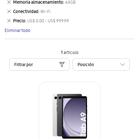
Eliminar
Memoria almacenamiento
64GB
artículo
este
Eliminar
Conectividad
Wi-Fi
artículo
este
Eliminar
Precio
US$ 0.00 - US$ 999.99
artículo
este
Eliminar todo
artículo
1
artículo
Filtrar por