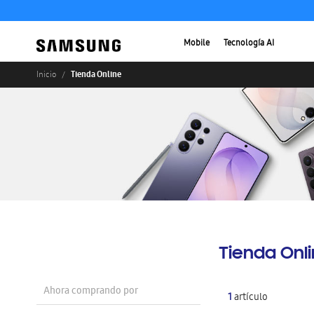
Mobile
Tecnología AI
Tienda Online
Inicio
Tienda Onl
Ahora comprando por
1
artículo