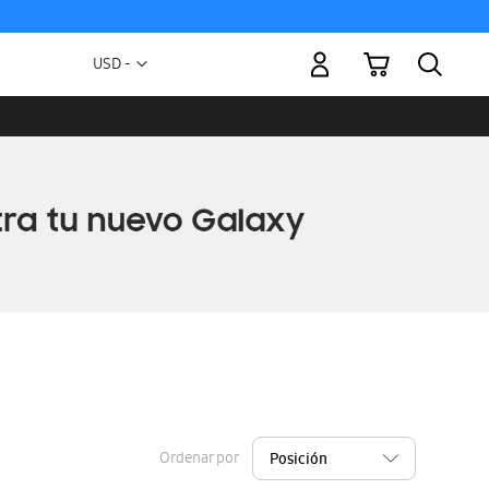
Mi carrito
Moneda
USD -
dólar
estadounidense
Ordenar por