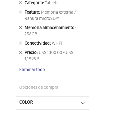
Eliminar
Categoría
Tablets
este
Eliminar
Feature
Memoria externa /
artículo
este
Ranura microSD™
artículo
Eliminar
Memoria almacenamiento
este
256GB
artículo
Eliminar
Conectividad
Wi-Fi
este
Eliminar
Precio
US$ 1,100.00 - US$
artículo
este
1,199.99
artículo
Eliminar todo
Opciones de compra
COLOR