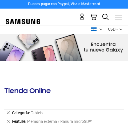
Puedes pagar con Paypal, Visa o Mastercard
Mi carrito
Mon
USD -
dólar
estadounid
Tienda Online
Eliminar
Categoría
Tablets
este
Eliminar
Feature
Memoria externa / Ranura microSD™
artículo
este