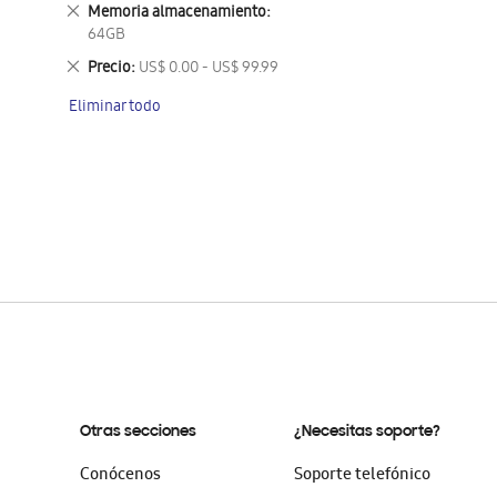
este
Eliminar
Memoria almacenamiento
artículo
este
64GB
artículo
Eliminar
Precio
US$ 0.00 - US$ 99.99
este
Eliminar todo
artículo
Otras secciones
¿Necesitas soporte?
Conócenos
Soporte telefónico