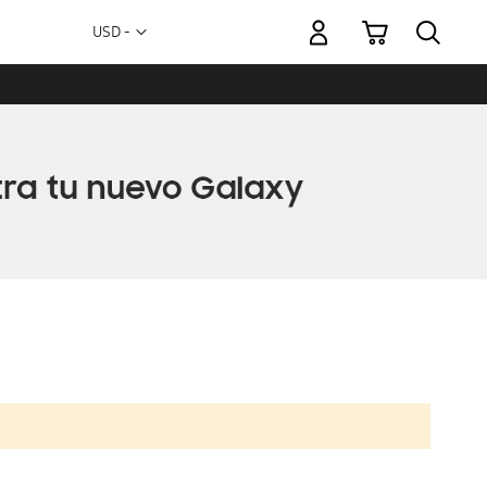
Mi carrito
Moneda
USD -
dólar
estadounidense