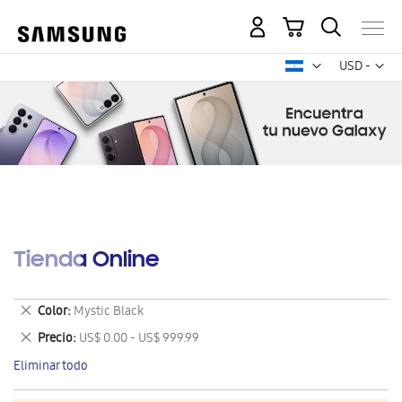
Mi carrito
Mon
USD -
dólar
estadounid
Tienda Online
Eliminar
Color
Mystic Black
este
Eliminar
Precio
US$ 0.00 - US$ 999.99
artículo
este
Eliminar todo
artículo