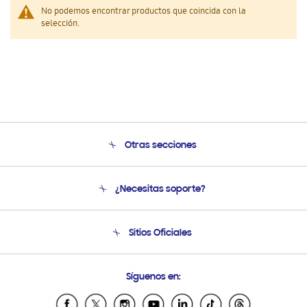
No podemos encontrar productos que coincida con la
selección.
Otras secciones
Conócenos
¿Necesitas soporte?
Soporte
Condiciones de Compra
Soporte telefónico
Sitios Oficiales
Soporte vía eMail
Preguntas Frecuentes
Samsung Costa Rica
Síguenos en:
Samsung Ecuador
Samsung El Salvador