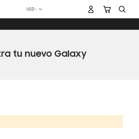
Mi carrito
Moneda
USD -
dólar
estadounidense