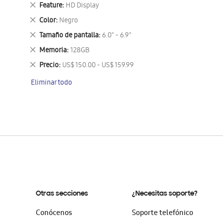
este
Eliminar
Feature
HD Display
artículo
este
Eliminar
Color
Negro
artículo
este
Eliminar
Tamaño de pantalla
6.0" - 6.9"
artículo
este
Eliminar
Memoria
128GB
artículo
este
Eliminar
Precio
US$ 150.00 - US$ 159.99
artículo
este
Eliminar todo
artículo
Otras secciones
¿Necesitas soporte?
Conócenos
Soporte telefónico