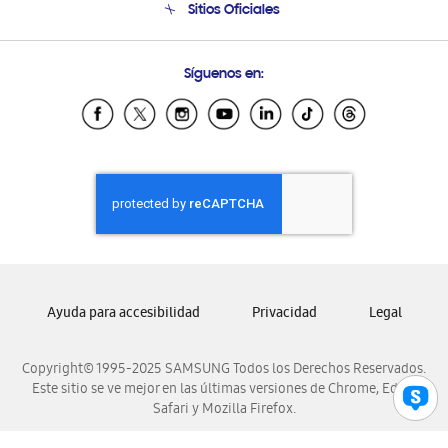
Sitios Oficiales
Soporte vía eMail
Preguntas Frecuentes
Samsung Costa Rica
Síguenos en:
Samsung Ecuador
Samsung El Salvador
Samsung Guatemala
Samsung Honduras
Samsung Nicaragua
Samsung Panamá
Samsung República Dominicana
Samsung Venezuela
Ayuda para accesibilidad
Privacidad
Legal
Copyright© 1995-2025 SAMSUNG Todos los Derechos Reservados.
Este sitio se ve mejor en las últimas versiones de Chrome, Edge,
Safari y Mozilla Firefox.