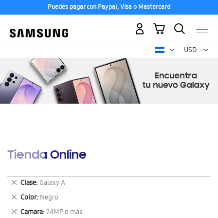
Puedes pagar con Paypal, Visa o Mastercard
Mi carrito
Mon
USD -
dólar
estadounid
Tienda Online
Eliminar
Clase
Galaxy A
este
Eliminar
Color
Negro
artículo
este
Eliminar
Camara
24MP o más
artículo