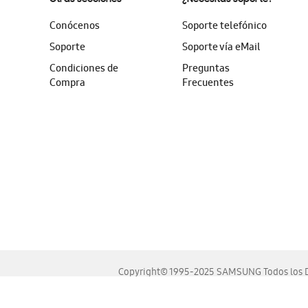
Conócenos
Soporte telefónico
Soporte
Soporte vía eMail
Condiciones de
Preguntas
Compra
Frecuentes
Copyright© 1995-2025 SAMSUNG Todos los D
Este sitio se ve mejor en las últimas versiones de Chrome