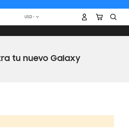
Mi carrito
Moneda
USD -
dólar
estadounidense