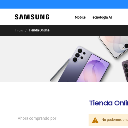
Mobile
Tecnología AI
Tienda Online
Inicio
Tienda Onl
Ahora comprando por
No podemos enco