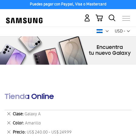
Puedes pagar con Paypal, Visa o Mastercard
Mi carrito
Mon
USD -
dólar
estadounid
Tienda Online
Eliminar
Clase
Galaxy A
este
Eliminar
Color
Amarillo
artículo
este
Eliminar
Precio
US$ 240.00 - US$ 249.99
artículo