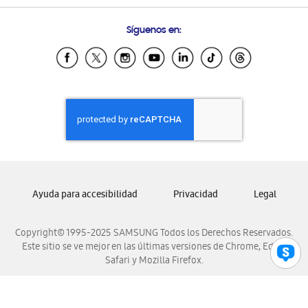
Preguntas Frecuentes
Samsung Costa Rica
Síguenos en:
Samsung Ecuador
Samsung El Salvador
Samsung Guatemala
Samsung Honduras
Samsung Nicaragua
Samsung Panamá
Samsung República Dominicana
Samsung Venezuela
Ayuda para accesibilidad
Privacidad
Legal
Copyright© 1995-2025 SAMSUNG Todos los Derechos Reservados.
Este sitio se ve mejor en las últimas versiones de Chrome, Edge,
Safari y Mozilla Firefox.